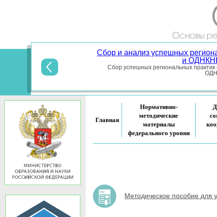
тик по реализации предметных областей ОРКСЭ
х Российской Федерации
омплексного учебного курса ОРКСЭ и предметной области
12 сентября 2018 года.
Нормативно-
Д
методические
со
Главная
материалы
коо
федерального уровня
Методическое пособие для у