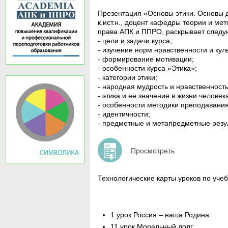
Презентация «Основы этики. Основы д
к.ист.н., доцент кафедры теории и м
права АПК и ППРО, раскрывает след
- цели и задачи курса;
- изучение норм нравственности и кул
- формирование мотивации;
- особенности курса «Этика»;
- категории этики;
- народная мудрость и нравственность
- этика и ее значение в жизни человек
- особенности методики преподавания
- идентичности;
- предметные и метапредметные резу
Просмотреть
Технологические карты уроков по уче
1 урок Россия – наша Родина.
11 урок Моральный долг.