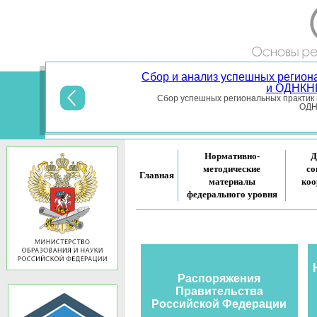
Сбор и анализ успешных регион
и ОДНКНР
Сбор успешных региональных практик 
ОДНК
Нормативно-
Д
методические
со
Главная
материалы
коо
федерального уровня
Распоряжения
Правительства
Российской Федерации