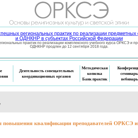
успешных региональных практик по реализации предметных
и ОДНКНР в субъектах Российской Федерации
гиональных практик по реализации комплексного учебного курса ОРКСЭ и п
ОДНКНР продлен до 12 сентября 2018 года.
Методическая
Конференц
ие
Деятельность совещательных
копилка
семинары
овня
координационных органов
Банк практик
вебинар
е
 повышения квалификации преподавателей ОРКСЭ