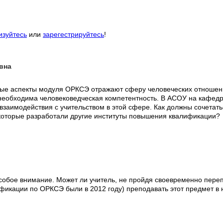
изуйтесь
или
зарегестрируйтесь
!
вна
ые аспекты модуля ОРКСЭ отражают сферу человеческих отношени
еобходима человековедческая компетентность. В АСОУ на кафедр
взаимодействия с учительством в этой сфере. Как должны сочетат
 которые разработали другие институты повышения квалификации?
обое внимание. Может ли учитель, не пройдя своевременно переп
фикации по ОРКСЭ были в 2012 году) преподавать этот предмет в 