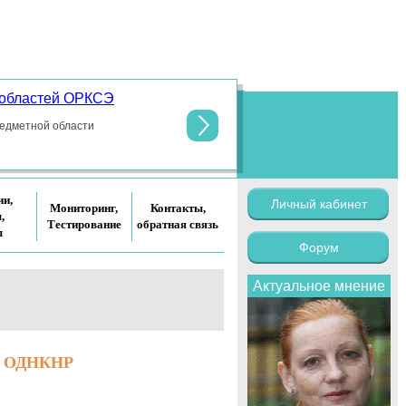
 областей ОРКСЭ
По поручени
общеобразо
редметной области
ии,
Личный кабинет
Мониторинг,
Контакты,
,
Тестирование
обратная связь
ы
Форум
Актуальное мнение
 и ОДНКНР