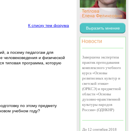
К списку тем форума
Выразить мнение
Новости
й, а посему педагогам для
Завершена экспертиза
е человековедения и физической
практик преподавания
ься типовая программа, которую
комплексного учебного
курса «Основы
религиозных культур и
светской этики»
(ОРКСЭ) и предметной
области «Основы
духовно-нравственной
культуры народов
одготовку по этому предмету
России» (ОДНКНР)
новом учебном году?
До 12 сентября 2018