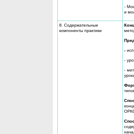
- Мо
и мо
8. Содержательные
Конц
компоненты практики
мето
Пред
-
исп
- ур
- ме
урок
Форм
типо
Спо
конц
ОРКС
Спо
соде
нача