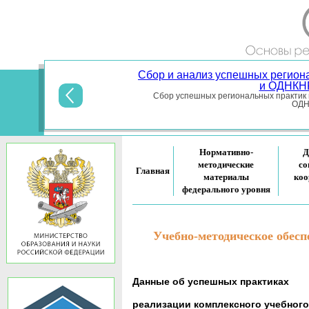
Сбор и анализ успешных регион
и ОДНКНР
Сбор успешных региональных практик 
ОДНК
Нормативно-
Д
методические
со
Главная
материалы
коо
федерального уровня
Учебно-методическое обес
Данные об успешных практиках
реализации комплексного учебног