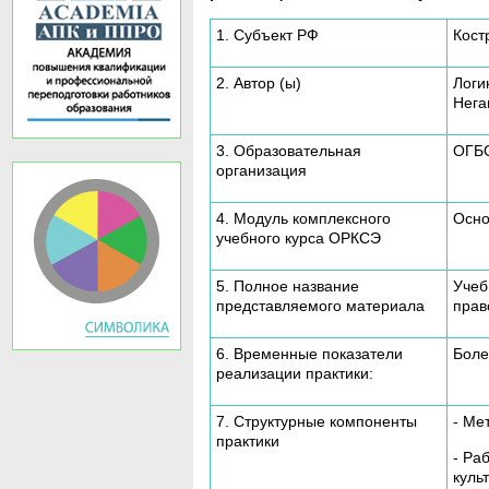
1. Субъект РФ
Кост
2. Автор (ы)
Логи
Нега
3. Образовательная
ОГБО
организация
4. Модуль комплексного
Осно
учебного курса ОРКСЭ
5. Полное название
Учеб
представляемого материала
прав
6. Временные показатели
Боле
реализации практики:
7. Структурные компоненты
- Ме
практики
- Ра
куль