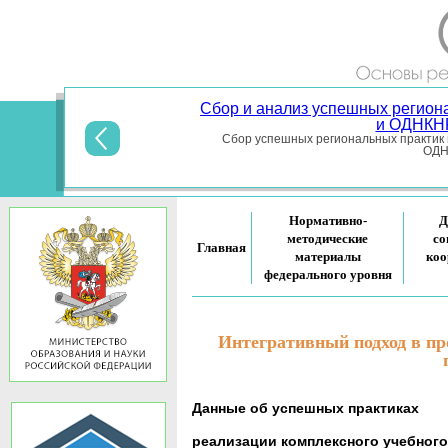
По поручению Министерства просвещ
общеобразовательными организациям
религиозных к
Письмо №
П
Нормативно-
Д
методические
со
Главная
материалы
коо
федерального уровня
Интегративный подход в п
Данные об успешных практиках
реализации комплексного учебног