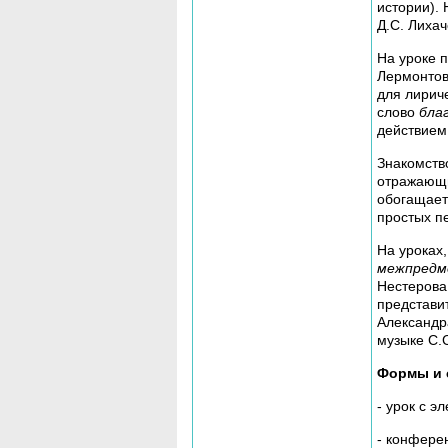
истории). 
Д.С. Лиха
На уроке 
Лермонтов
для лириче
слово
бла
действием
Знакомств
отражающи
обогащает
простых п
На уроках
межпредме
Нестерова
представи
Александра
музыке С.
Формы и 
- урок с э
- конфере