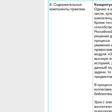
8. Содержательные
Концепту
компоненты практики
Однако в 
числе, ку
компетенци
Кроме тог
способств
Российско
решения д
процесса.
уважения к
православ
модуля «О
высокую з
историей,
данный по
задачи, т
предметов
В процесс
коллегами,
библиотек
Урок с эл
воспитате
психологич