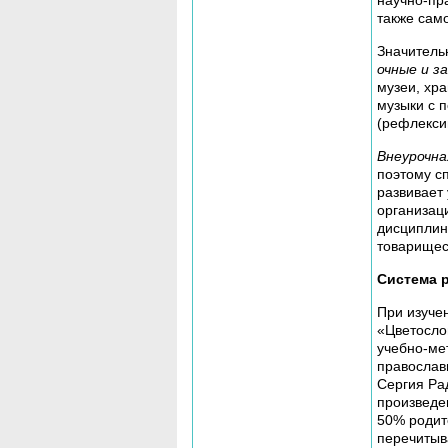
научно-пр
также сам
Значитель
очные и з
музеи, хр
музыки с 
(рефлекси
Внеурочна
поэтому с
развивает
организаци
дисциплин
товарищес
Система 
При изуче
«Цветослов
учебно-ме
православ
Сергия Ра
произведе
50% родит
перечитыв