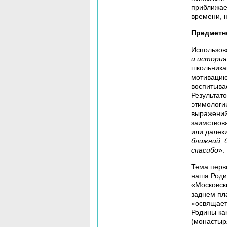
приближае
времени, 
Предметн
Использо
и история
школьника
мотивацию
воспитывае
Результат
этимологи
выражений
заимствов
или далек
ближний, 
спасибо
».
Тема перво
наша Роди
«Московск
заднем пл
«освящает
Родины ка
(монастыр