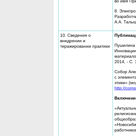
во имя Пр
8. Электр
Разработчи
А.А. Талыш
10. Сведения о
Публикац
внедрении и
Пушилина 
тиражировании практики
Инновации
материало
2014, - С. 
Собор Але
с элемент
этики» (мо
http://comp
Включени
«Актуальн
религиозн
общеобраз
«Новосиби
работнико