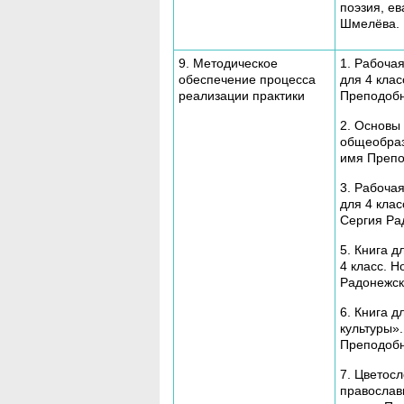
поэзия, е
Шмелёва.
9. Методическое
1. Рабоча
обеспечение процесса
для 4 кла
реализации практики
Преподобн
2. Основы 
общеобраз
имя Препо
3. Рабоча
для 4 кла
Сергия Ра
5. Книга 
4 класс. 
Радонежск
6. Книга 
культуры»
Преподобн
7. Цветос
православ