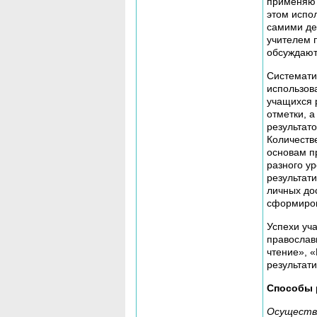
применяю 
этом испо
самими де
учителем 
обсуждают
Систематич
использов
учащихся 
отметки, 
результат
Количеств
основам пр
разного у
результат
личных до
сформиров
Успехи уч
православ
чтение», 
результат
Способы 
Осуществл