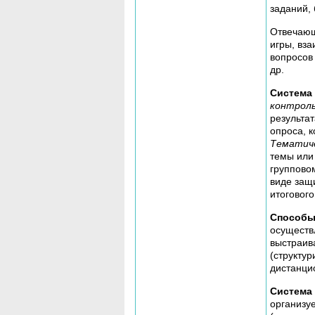
заданий,
Отвечающ
игры, вз
вопросов
др.
Система 
контрол
результа
опроса, 
Тематич
темы или 
группово
виде защ
итогового
Способы
осуществ
выстраив
(структу
дистанци
Система
организу