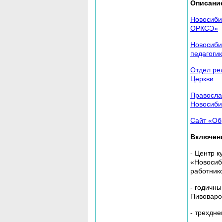
Описание
Новосиби
ОРКСЭ»
Новосиби
педагоги
Отдел ре
Церкви
Правосла
Новосиби
Сайт «Об
Включени
- Центр 
«Новосиб
работнико
- годичн
Пивоваро
- трехдн