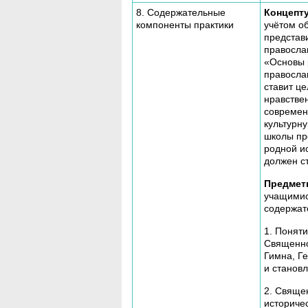
8. Содержательные
Концепту
компоненты практики
учётом о
представ
правосла
«Основы 
правосла
ставит ц
нравстве
современ
культурн
школы пр
родной и
должен с
Предмет
учащимис
содержат
1. Понят
Священно
Гимна, Ге
и становл
2. Свяще
историче