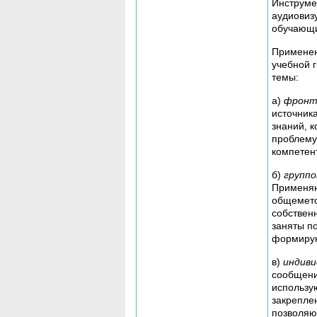
Инструме
аудиовиз
обучающи
Применен
учебной 
темы:
а)
фронт
источник
знаний, 
проблему
компетен
б)
групп
Применяю
общемето
собствен
заняты п
формирую
в)
индиви
сообщений
использу
закрепле
позволяю