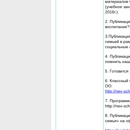
материалов 
(учебное зан
2016г.).
2. Публикаци
воспитание?
3.Публикаци
семьей в ра
социальные п
4. Публикац
помнить наш
5. Готовится
6. Классный 
ОО:
http://nev-sc
7. Программ
http://nev-sc
8. Публикац
семья» на о