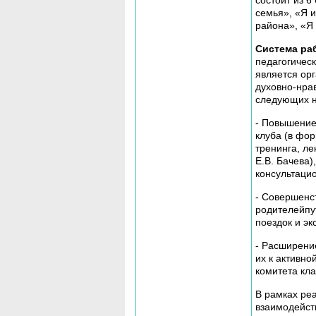
состоит из 6
семья», «Я и
района», «Я 
Система ра
педагогичес
является ор
духовно-нрав
следующих н
- Повышение
клуба (в фор
тренинга, ле
Е.В. Бачева)
консультаци
- Совершенс
родителейпу
поездок и эк
- Расширени
их к активно
комитета кла
В рамках ре
взаимодейст