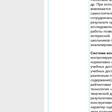
др. При исп
вовлекается 
самостоятель
сотрудничат
результате 
исследовате
работы позв
интересной.
школьников 
анализирова
Система ко
контролирую
нормативно 
учебных дос
учебных дос
различным п
содержания)
рейтинговая 
технология 
творческой д
результатам
конструктив
характер оц
дети получа