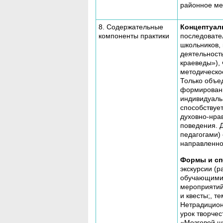
районное ме
8. Содержательные
Концептуал
компоненты практики
последовате
школьников, 
деятельность
краеведы»), 
методическо
Только объе
формировани
индивидуаль
способствуе
духовно-нра
поведения. 
педагогами) 
направленно
Формы и сп
экскурсии (
обучающимис
мероприятий;
и квесты;, т
Нетрадиционн
урок творчес
«Мозговой ш