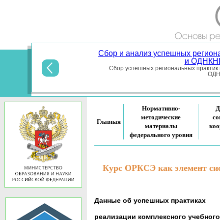
Сбор и анализ успешных регион
и ОДНКНР
Сбор успешных региональных практик 
ОДНК
Нормативно-
Д
методические
со
Главная
материалы
коо
федерального уровня
Курс ОРКСЭ как элемент си
Данные об успешных практиках
реализации комплексного учебног