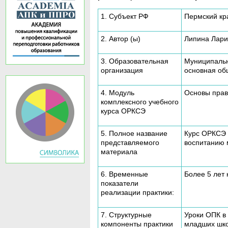
1. Субъект РФ
Пермский кр
2. Автор (ы)
Липина Лари
3. Образовательная
Муниципальн
организация
основная об
4. Модуль
Основы прав
комплексного учебного
курса ОРКСЭ
5. Полное название
Курс ОРКСЭ 
представляемого
воспитанию 
материала
6. Временные
Более 5 лет
показатели
реализации практики:
7. Структурные
Уроки ОПК в 
компоненты практики
младших шко