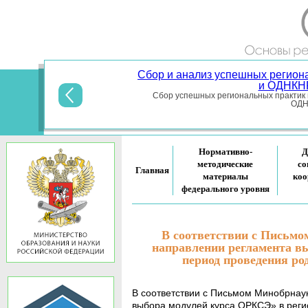
Сбор и анализ успешных регион
и ОДНКНР
Сбор успешных региональных практик 
ОДНК
Нормативно-
Д
методические
со
Главная
материалы
коо
федерального уровня
В соответствии с Письмом
направлении регламента в
период проведения р
В соответствии с Письмом Минобрнаук
выбора модулей курса ОРКСЭ» в реги