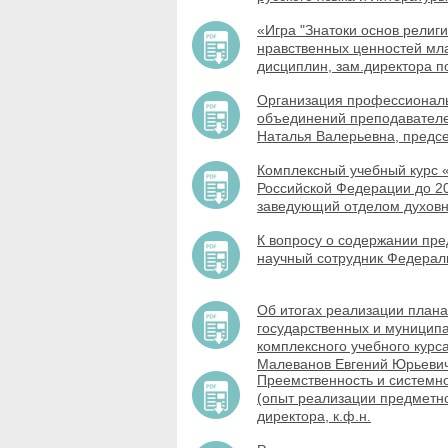
«Игра "Знатоки основ религи
нравственных ценностей мла
дисциплин, зам.директора 
Организация профессиональ
объединений преподавателе
Наталья Валерьевна, предс
Комплексный учебный курс «
Российской Федерации до 202
заведующий отделом духов
К вопросу о содержании пре
научный сотрудник Федераль
Об итогах реализации плана
государственных и муницип
комплексного учебного курс
Малеванов Евгений Юрьевич
Преемственность и системн
(опыт реализации предметн
директора, к.ф.н.