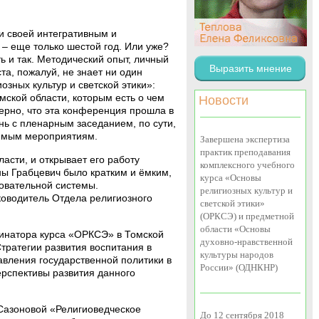
и своей интегративным и
– еще только шестой год. Или уже?
ь и так. Методический опыт, личный
Выразить мнение
та, пожалуй, не знает ни один
ных культур и светской этики»:
ской области, которым есть о чем
Новости
мерно, что эта конференция прошла в
нь с пленарным заседанием, по сути,
димым мероприятиям.
Завершена экспертиза
практик преподавания
сти, и открывает его работу
комплексного учебного
ы Грабцевич было кратким и ёмким,
курса «Основы
овательной системы.
религиозных культур и
оводитель Отдела религиозного
светской этики»
(ОРКСЭ) и предметной
области «Основы
динатора курса «ОРКСЭ» в Томской
духовно-нравственной
тратегии развития воспитания в
культуры народов
авления государственной политики в
России» (ОДНКНР)
ерспективы развития данного
Сазоновой «Религиоведческое
До 12 сентября 2018