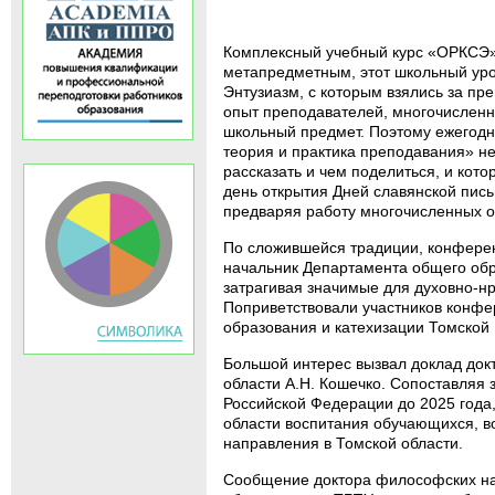
Комплексный учебный курс «ОРКСЭ» 
метапредметным, этот школьный урок
Энтузиазм, с которым взялись за пр
опыт преподавателей, многочисленны
школьный предмет. Поэтому ежегодн
теория и практика преподавания» не
рассказать и чем поделиться, и кото
день открытия Дней славянской пись
предваряя работу многочисленных о
По сложившейся традиции, конферен
начальник Департамента общего обр
затрагивая значимые для духовно-н
Поприветствовали участников конфе
образования и катехизации Томской
Большой интерес вызвал доклад док
области А.Н. Кошечко. Сопоставляя 
Российской Федерации до 2025 года,
области воспитания обучающихся, во
направления в Томской области.
Сообщение доктора философских нау