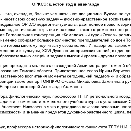
ОРКСЭ: шестой год в авангарде
– это, очевидно, больше чем школьная дисциплина. Будучи по сут
 несет свою основную задачу – духовно-нравственное воспитание 
еподавание ОРКСЭ педагоги-энтузиасты, дает полное право говорит
е педагогические открытия и находки – такого стремительного рос
ая Региональная конференция «Комплексный курс «Основы религиоз
изменно собирает большое количество преподавателей со всей Том
рые готовы многому поучиться у своих коллег. И, наверное, законо
менности и культуры, XXVI Духовно-исторических чтений, в один де
бразовательных секций и задавая высокий уровень другим прово
ция проходит в малом зале заседаний Администрации Томской обла
азования Томской области. Приветственное слово Ирины Борисовн
равственного воспитания моменты сегодняшней педагогики и образ
ренции также ректор ТОИПКРО Оксана Михайловна Замятина и рук
 Епархии протоиерей Александр Атаманов.
тора филологических наук, профессора ТГПУ, регионального коор
задачи и возможности комплексного учебного курса с установками С
 Анастасия Николаевна ярко и доходчиво показала основные напр
зможности и значение предметов духовно-нравственного цикла, п
к, профессора историко-филологического факультета ТГПУ Н.И. 