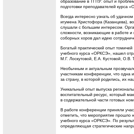
образование в ТГПУ: опыт и пробле
подготовки преподавателей курса «
Всегда интересно узнать об удачном 
игумена Христофора (Казанцева), во
слушали с большим интересом. Орга
сложности, возникающие в работе и 
соборных хоров дал идею сотрудниче
Богатый практический опыт томичей 
учебного курса «ОРКСЭ», нашел отра
М.Г. Лоскутовой, Е.А. Кустовой, О.В.
Необычным и актуальным прозвучало
участникам конференции, что одна и
за страну, в которой родились, их 
Уникальный опыт выпуска региональн
воспитательный ресурс, который мак
в содержательной части готовых ном
В работе конференции приняли участ
отметить, что мероприятие прошло 
учебного курса «ОРКСЭ». По резуль
определяющая стратегические напр