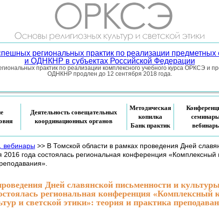
успешных региональных практик по реализации предметных
и ОДНКНР в субъектах Российской Федерации
гиональных практик по реализации комплексного учебного курса ОРКСЭ и п
ОДНКНР продлен до 12 сентября 2018 года.
Методическая
Конференц
ие
Деятельность совещательных
копилка
семинары
овня
координационных органов
Банк практик
вебинар
, вебинары
>> В Томской области в рамках проведения Дней славян
я 2016 года состоялась региональная конференция «Комплексный 
преподавания».
проведения Дней славянской письменности и культур
 состоялась региональная конференция «Комплексный
ьтур и светской этики»: теория и практика преподаван