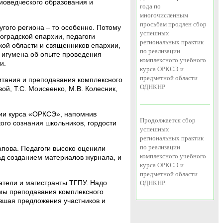
оведческого образования и
года по
многочисленным
просьбам продлен сбор
угого региона – то особенно. Потому
успешных
оградской епархии, педагоги
региональных практик
ой области и священников епархии,
по реализации
з игумена об опыте проведения
комплексного учебного
и.
курса ОРКСЭ и
предметной области
итания и преподавания комплексного
ОДНКНР
ой, Т.С. Моисеенко, М.В. Колесник,
ии курса «ОРКСЭ», напомнив
Продолжается сбор
ого сознания школьников, гордости
успешных
региональных практик
по реализации
апова. Педагоги высоко оценили
комплексного учебного
ад созданием материалов журнала, и
курса ОРКСЭ и
предметной области
ватели и магистранты ТГПУ. Надо
ОДНКНР.
емы преподавания комплексного
вшая предложения участников и