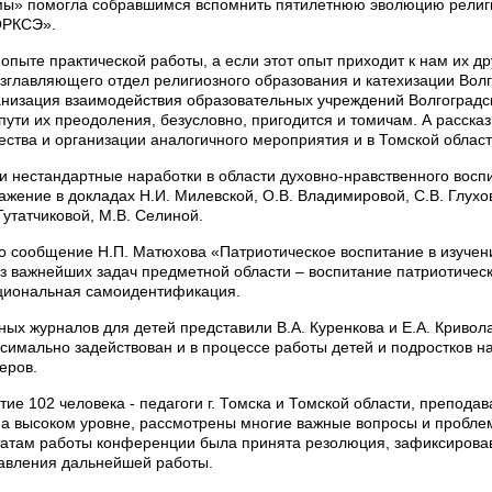
мы» помогла собравшимся вспомнить пятилетнюю эволюцию религи
ОРКСЭ».
опыте практической работы, а если этот опыт приходит к нам их др
зглавляющего отдел религиозного образования и катехизации Волг
низация взаимодействия образовательных учреждений Волгоградск
пути их преодоления, безусловно, пригодится и томичам. А расска
ства и организации аналогичного мероприятия и в Томской област
и нестандартные наработки в области духовно-нравственного восп
жение в докладах Н.И. Милевской, О.В. Владимировой, С.В. Глухов
 Тутатчиковой, М.В. Селиной.
 сообщение Н.П. Матюхова «Патриотическое воспитание в изучен
з важнейших задач предметной области – воспитание патриотическ
национальная самоидентификация.
ых журналов для детей представили В.А. Куренкова и Е.А. Кривол
симально задействован и в процессе работы детей и подростков н
еров.
ие 102 человека - педагоги г. Томска и Томской области, препода
на высоком уровне, рассмотрены многие важные вопросы и пробл
татам работы конференции была принята резолюция, зафиксирова
авления дальнейшей работы.