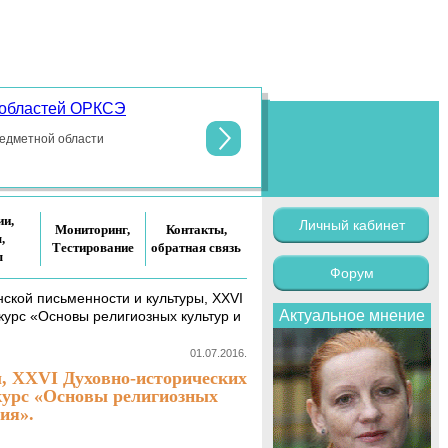
 областей ОРКСЭ
По поручени
общеобразо
редметной области
ии,
Личный кабинет
Мониторинг,
Контакты,
,
Тестирование
обратная связь
ы
Форум
ской письменности и культуры, XXVI
Актуальное мнение
курс «Основы религиозных культур и
01.07.2016.
ы, XXVI Духовно-исторических
 курс «Основы религиозных
ия».