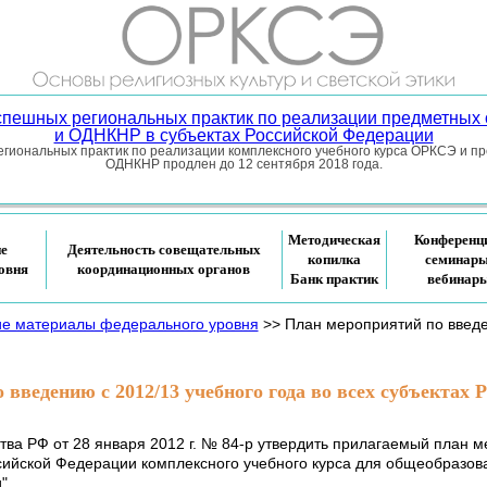
успешных региональных практик по реализации предметных
и ОДНКНР в субъектах Российской Федерации
гиональных практик по реализации комплексного учебного курса ОРКСЭ и п
ОДНКНР продлен до 12 сентября 2018 года.
Методическая
Конференц
ие
Деятельность совещательных
копилка
семинары
овня
координационных органов
Банк практик
вебинар
ие материалы федерального уровня
>> План мероприятий по введен
введению с 2012/13 учебного года во всех субъектах
ва РФ от 28 января 2012 г. № 84-р утвердить прилагаемый план м
оссийской Федерации комплексного учебного курса для общеобразо
".