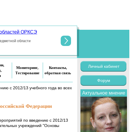
 областей ОРКСЭ
По поручени
общеобразо
редметной области
ии,
Личный кабинет
Мониторинг,
Контакты,
,
Тестирование
обратная связь
ы
Форум
ию с 2012/13 учебного года во всех
Актуальное мнение
 Российской Федерации
ероприятий по введению с 2012/13
вательных учреждений "Основы