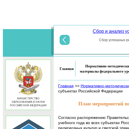
Основы
Сбор и анализ 
духовно-
Сбор успешных ре
Нормативно-методическ
Главная
материалы федерального ур
Главная
>>
Нормативно-методическ
субъектах Российской Федерации
План мероприятий по 
Согласно распоряжению Правительст
учебного года во всех субъектах Р
религиозных культур и светской этики